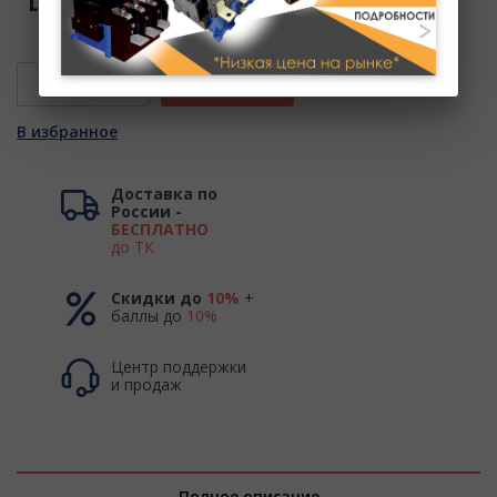
Цена:
0 руб.
В КОРЗИНУ
В избранное
Доставка по
России -
БЕСПЛАТНО
до ТК
Скидки до
10%
+
баллы до
10%
Центр поддержки
и продаж
Полное описание