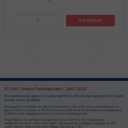
В КОРЗИНУ
© ООО 'ЭнергоТехКомплект', 2007-2023.
Все материалы данного сайта являются объектами авторского права
(в том числе дизайн).
Запрещается копирование, распространение (в том числе путем копирования на
другие сайты и ресурсы в Интернете) или любое иное использование информации
и объектов без предварительного согласия правообладателя.
В противном случае будет применена статья УК РФ № 147 *Нарушение
изобретательских и патентных прав*. Наказываются штрафом в размере до 200
тысяч рублей, либо лишением свободы на срок до 2 лет.