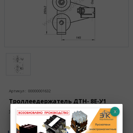
Артикул : 00000001632
Троллеедержатель ДТН- 8Е-У1
Товар в наличии