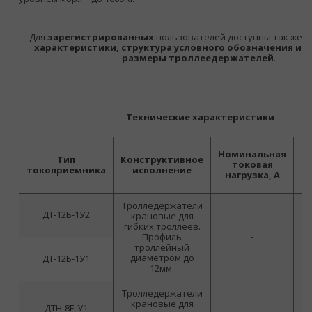
Для
зарегистрированных
пользователей доступны так же
т
характеристики, структура условного обозначения и 
размеры троллеедержателей
.
Технические характеристики
Н
Номинальная
Тип
Конструктивное
м
токовая
токоприемника
исполнение
р
нагрузка, А
Тролледержатели
ДТ-12Б-1У2
крановые для
гибких троллеев.
Профиль
-
троллейный
диаметром до
ДТ-12Б-1У1
12мм.
Тролледержатели
крановые для
ДТН-8Е-У1