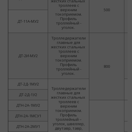
жестких стальных
троллеев с
верхним
500
токоприемом.
Профиль
ДТ-11А-МУ2
троллейный -
уголок.
Тролледержатели
главные для
жестких стальных
троллеев с
ДТ-2И-МУ2
верхним
токоприемом.
Профиль
800
троллейный -
уголок.
ДТ-2Д-1МУ2
Тролледержатели
главные для
ДТ-2Д-1У2
жестких стальных
троллеев с
ДТН-2А-1МУ2
верхним
токоприемом.
Профиль
ДТН-2А-1МСУ1
троллейный –
уголок, швеллер,
ДТН-2А-2МУ1
двутавр, тавр,