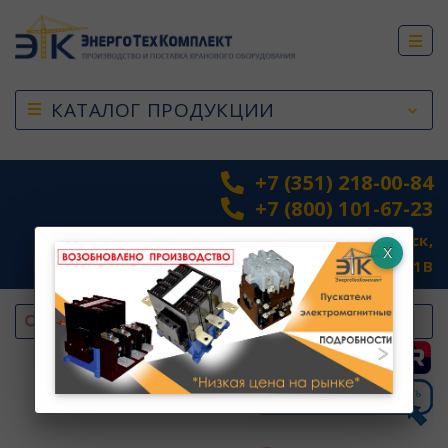
КАТАЛОГ ПРОДУКЦИИ
+7 (351) 218-00-84
+7 (800) 101-67-23
454038, г. Челябинск,
Промышленная 1В
top