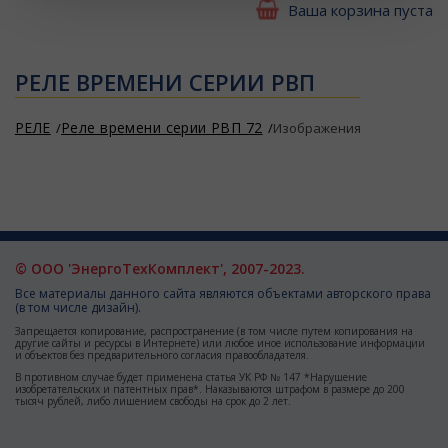
Ваша корзина пуста
РЕЛЕ ВРЕМЕНИ СЕРИИ РВП
РЕЛЕ
Реле времени серии РВП 72
Изображения
© ООО 'ЭнергоТехКомплект', 2007-2023.
Все материалы данного сайта являются объектами авторского права
(в том числе дизайн).
Запрещается копирование, распространение (в том числе путем копирования на
другие сайты и ресурсы в Интернете) или любое иное использование информации
и объектов без предварительного согласия правообладателя.
В противном случае будет применена статья УК РФ № 147 *Нарушение
изобретательских и патентных прав*. Наказываются штрафом в размере до 200
тысяч рублей, либо лишением свободы на срок до 2 лет.