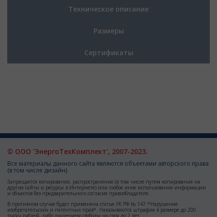
Техническое описание
Размеры
Сертификаты
© ООО 'ЭнергоТехКомплект', 2007-2023.
Все материалы данного сайта являются объектами авторского права
(в том числе дизайн).
Запрещается копирование, распространение (в том числе путем копирования на
другие сайты и ресурсы в Интернете) или любое иное использование информации
и объектов без предварительного согласия правообладателя.
В противном случае будет применена статья УК РФ № 147 *Нарушение
изобретательских и патентных прав*. Наказываются штрафом в размере до 200
тысяч рублей, либо лишением свободы на срок до 2 лет.