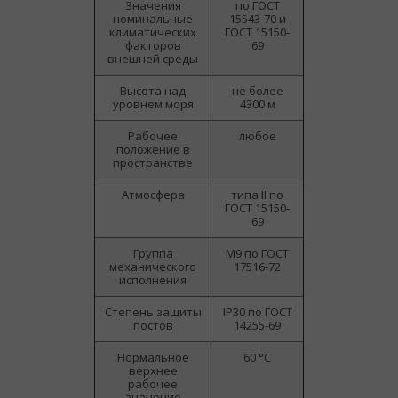
Значения
по ГОСТ
номинальные
15543-70 и
климатических
ГОСТ 15150-
факторов
69
внешней среды
Высота над
не более
уровнем моря
4300 м
Рабочее
любое
положение в
пространстве
Атмосфера
типа II по
ГОСТ 15150-
69
Группа
М9 по ГОСТ
механического
17516-72
исполнения
Степень защиты
IP30 по ГОСТ
постов
14255-69
Нормальное
60 °С
верхнее
рабочее
значение