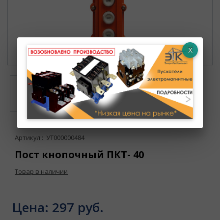
Артикул : УТ000000484
Пост кнопочный ПКТ- 40
Товар в наличии
Цена:
297 руб.