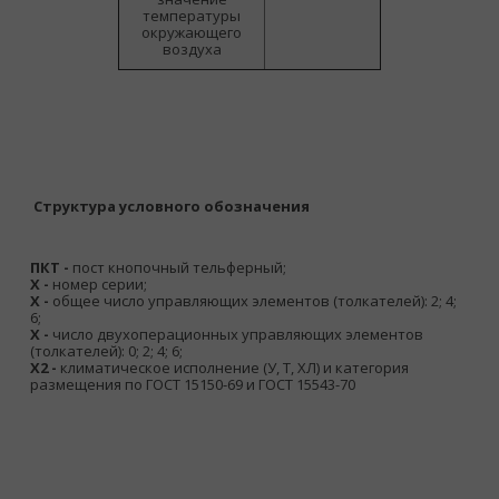
температуры
окружающего
воздуха
Структура условного обозначения
ПКТ -
пост кнопочный тельферный;
X -
номер серии;
X -
общее число управляющих элементов (толкателей): 2; 4;
6;
X -
число двухоперационных управляющих элементов
(толкателей): 0; 2; 4; 6;
Х2 -
климатическое исполнение (У, Т, ХЛ) и категория
размещения по ГОСТ 15150-69 и ГОСТ 15543-70