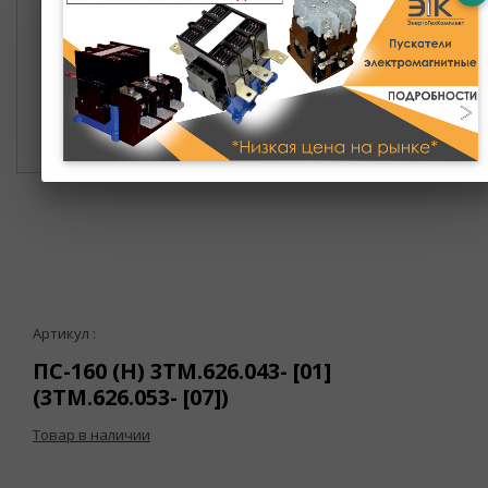
Артикул :
ПС-160 (Н) 3ТМ.626.043- [01]
(3ТМ.626.053- [07])
Товар в наличии