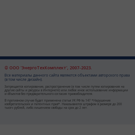
© ООО 'ЭнергоТехКомплект', 2007-2023.
Все материалы данного сайта являются объектами авторского права
(в том числе дизайн).
Запрещается копирование, распространение (в том числе путем копирования на
другие сайты и ресурсы в Интернете) или любое иное использование информации
и объектов без предварительного согласия правообладателя.
В противном случае будет применена статья УК РФ № 147 *Нарушение
изобретательских и патентных прав*. Наказываются штрафом в размере до 200
тысяч рублей, либо лишением свободы на срок до 2 лет.