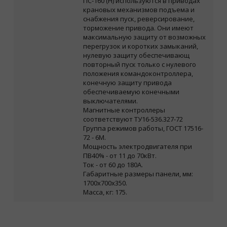
ПС-160 (Н) используются в приводах
крановых механизмов подъема и
снабжения пуск, реверсирование,
торможение привода.
Они имеют
максимальную защиту от возможных
перегрузок и коротких замыканий,
нулевую защиту обеспечивающ
повторный пуск только с нулевого
положения командоконтроллера,
конечную защиту привода
обеспечиваемую конечными
выключателями.
Магнитные контроллеры
соответствуют ТУ16-536.327-72
Группа режимов работы, ГОСТ 17516-
72 - 6М.
Мощность электродвигателя при
ПВ40% - от 11 до 70кВт.
Ток - от 60 до 180А.
Габаритные размеры панели, мм:
1700х700х350.
Масса, кг: 175.