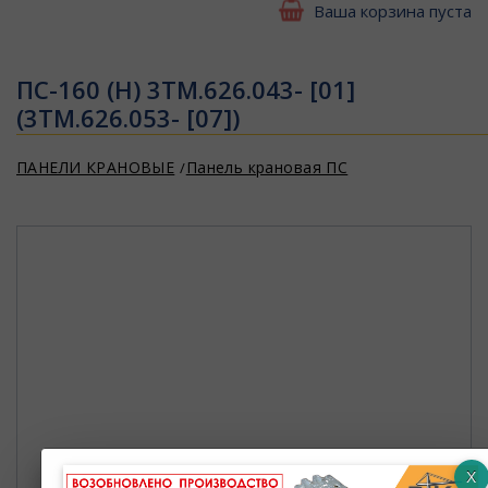
Ваша корзина пуста
ПС-160 (Н) 3ТМ.626.043- [01]
(3ТМ.626.053- [07])
ПАНЕЛИ КРАНОВЫЕ
Панель крановая ПС