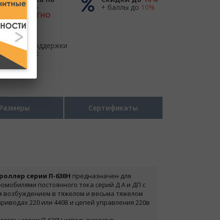
России -
+ баллы до
10%
БЕСПЛАТНО
до ТК
Центр поддержки
и продаж
Размеры
Сертификаты
оллер серии П-630Н
предназначен для
омобилями постоянного тока серий Д А и ДП с
 возбуждением в тяжелом и весьма тяжелом
риводах 220 или 440В и цепей управления 220в