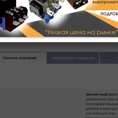
Полное описание
Техническое описание
Магнитный контр
управления электр
последовательным
режиме в электроп
постоянного тока.