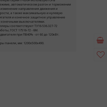
леры серии П-630Н используются в
ежиме, автоматическом разгон и торможении
, изменение направления движения и
рости, а также максимальную и нулевую
игателя и конечное защитное управление
 конечными выключателями.
леры соответствуют ТУ16-536.327-72
оты, ГОСТ 17516-72 - 6М.
вигателя при ПВ40% - от 60 до 120кВт.
.
ы панели, мм: 1200х500х490.