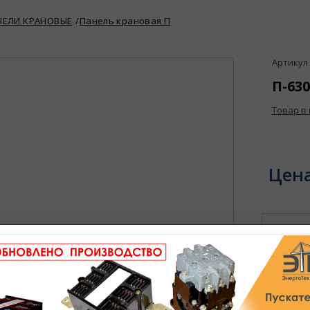
НЕЛИ КРАНОВЫЕ
Панель крановая П
Артикул 
П-63
Товар в
Цен
В избран