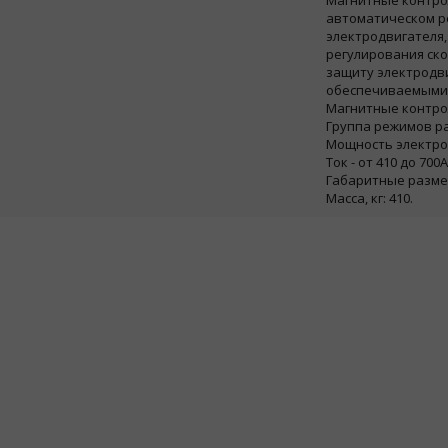
Магнитные контрол
автоматическом р
электродвигателя
регулирования ско
защиту электродв
обеспечиваемыми
Магнитные контрол
Группа режимов раб
Мощность электрод
Ток - от 410 до 700А
Габаритные размер
Масса, кг: 410.