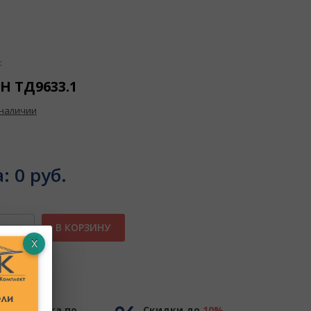
:
0Н ТД9633.1
 наличии
а:
0 руб.
В КОРЗИНУ
ное
Доставка по
Скидки до
10%