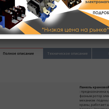
Полное описание
Техническое описание
Панель крановой
:
предназначена к
фазным ротор эле
механизм
под
ем
краны, работает
щ