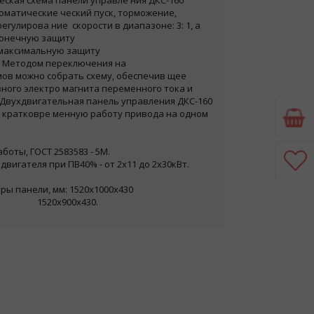
еская схема панели управле
ния ДКС-160
томатические
ческий пуск, торможение,
регулирова
ние
скорости в диапазоне: 3: 1,
а
конечную защиту
максимальную защиту
.
Методом переключения на
ов можно собрать схему, обеспечив щее
ного электро
магнита переменного
тока
и
Двухдвигательная панель управления ДКС-160
 кратковре
менную работу привода на одном
боты, ГОСТ 2583583 - 5М.
вигателя при ПВ40% - от 2х11 до 2х30кВт.
ы панели, мм: 1520х1000х430
00х430.