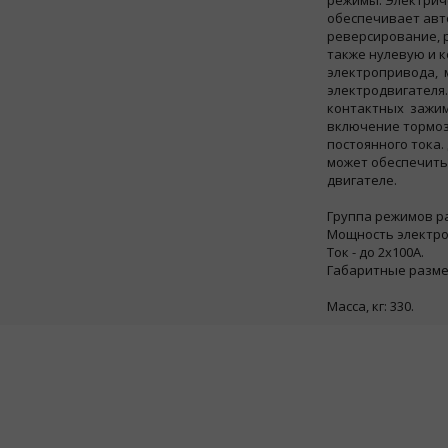
режимы.
Электрич
обеспечивает ав
реверсирование, 
также нулевую и 
электропривода,
электродвигателя
контактных
зажим
включение тормоз
постоянного
тока.
может обеспечить
двигателе.
Группа режимов ра
Мощность электрод
Ток - до 2х100А.
Габаритные размер
1520х9
Масса, кг: 330.