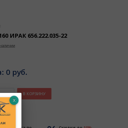
:
60 ИРАК 656.222.035-22
 наличии
а:
0 руб.
В КОРЗИНУ
ное
Доставка по
Скидки до
10%