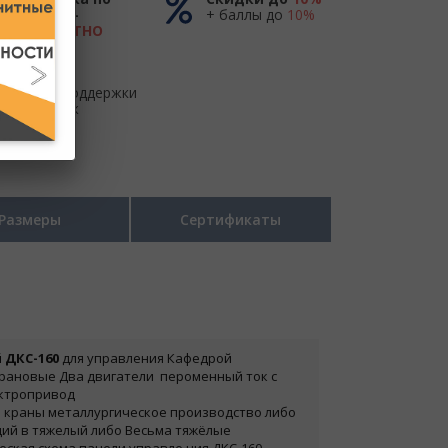
России -
+ баллы до
10%
БЕСПЛАТНО
до ТК
Центр поддержки
и продаж
Размеры
Сертификаты
 ДКС-160
для управления Кафедрой
рановые Два двигатели
перо
мен
ный ток с
ктропривод
краны
металлургическое производство либо
ы
ий в тя
желый либо Весьма тяжёлые