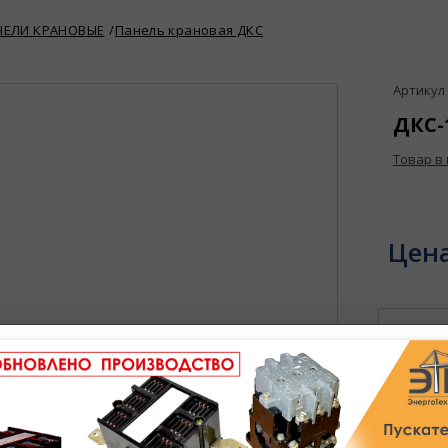
НЕЛИ КРАНОВЫЕ
Панель крановая ДКС
Артикул 
ДКС-1
Товар в
Цен
В избран