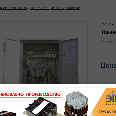
НЕЛИ КРАНОВЫЕ
Панели защитные крановые
Артикул :
Пане
Товар в
Цен
В избран