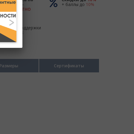
России -
+ баллы до
10%
БЕСПЛАТНО
до ТК
Центр поддержки
и продаж
Размеры
Сертификаты