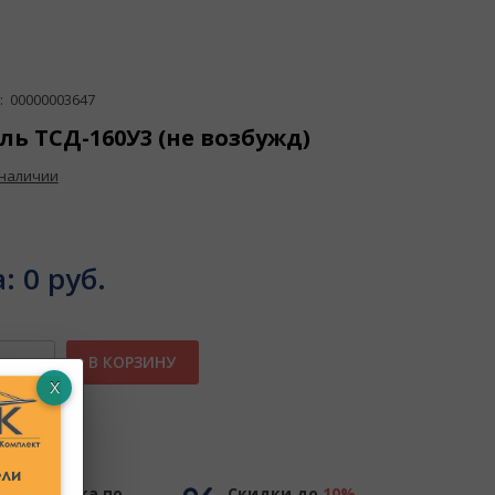
 00000003647
ль ТСД-160У3 (не возбужд)
 наличии
а:
0 руб.
В КОРЗИНУ
ное
Доставка по
Скидки до
10%