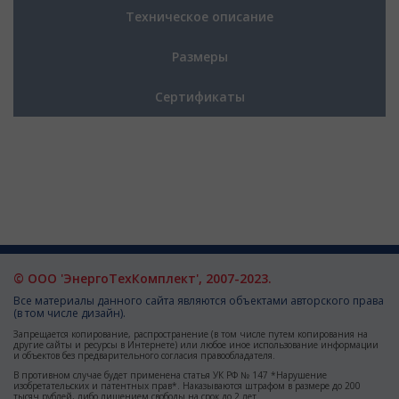
Техническое описание
Размеры
Сертификаты
© ООО 'ЭнергоТехКомплект', 2007-2023.
Все материалы данного сайта являются объектами авторского права
(в том числе дизайн).
Запрещается копирование, распространение (в том числе путем копирования на
другие сайты и ресурсы в Интернете) или любое иное использование информации
и объектов без предварительного согласия правообладателя.
В противном случае будет применена статья УК РФ № 147 *Нарушение
изобретательских и патентных прав*. Наказываются штрафом в размере до 200
тысяч рублей, либо лишением свободы на срок до 2 лет.