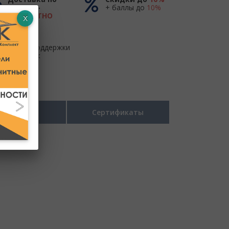
России -
+ баллы до
10%
БЕСПЛАТНО
до ТК
Центр поддержки
и продаж
Размеры
Сертификаты