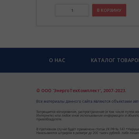
НУ
В КОРЗИНУ
О НАС
КАТАЛОГ ТОВАРО
© ООО 'ЭнергоТехКомплект', 2007-2023.
Все материалы данного сайта являются объектами авто
Запрещается копирование, распространение (в том числе путем ко
Интернете) или любое иное использование информации и объектов
правообладателя.
В противном случае будет применена статья УК РФ № 147 *Наруше
Наказываются штрафом в размере до 200 тысяч рублей, либо лишен