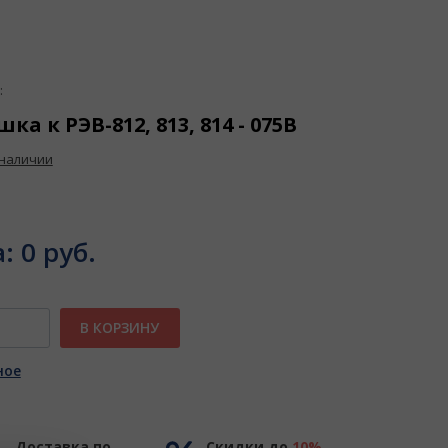
:
ка к РЭВ-812, 813, 814 - 075В
 наличии
а:
0 руб.
В КОРЗИНУ
ное
Доставка по
Скидки до
10%