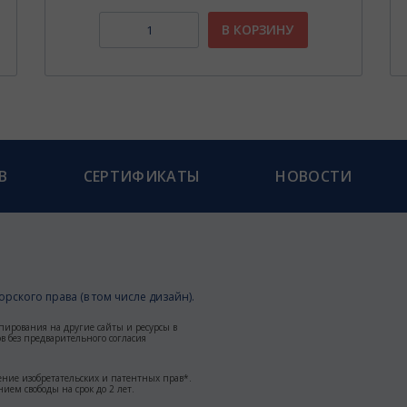
В КОРЗИНУ
В
СЕРТИФИКАТЫ
НОВОСТИ
рского права (в том числе дизайн).
пирования на другие сайты и ресурсы в
 без предварительного согласия
ние изобретательских и патентных прав*.
ием свободы на срок до 2 лет.